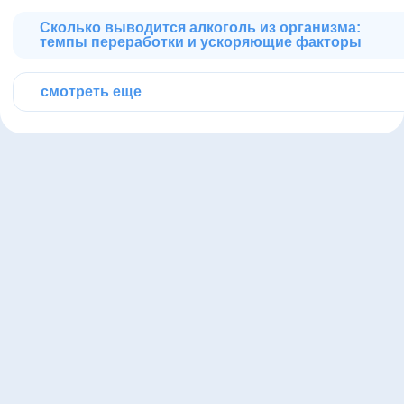
Сколько выводится алкоголь из организма:
темпы переработки и ускоряющие факторы
смотреть еще
Номер телефона
Эспераль-Клиник – это
современный центр
лечения алкогольной
+79055116740
зависимости, где мы
Электронная почта
подбираем максимально
эффективный метод
кодирования для каждого
info@esperal-
пациента.
klinika.ru