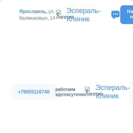
Эспераль-
Ярославль
,
ул.
На
н
Клиник
Калмыковых, 14
Эспераль-
работаем
+79055116740
круглосуточно
Клиник