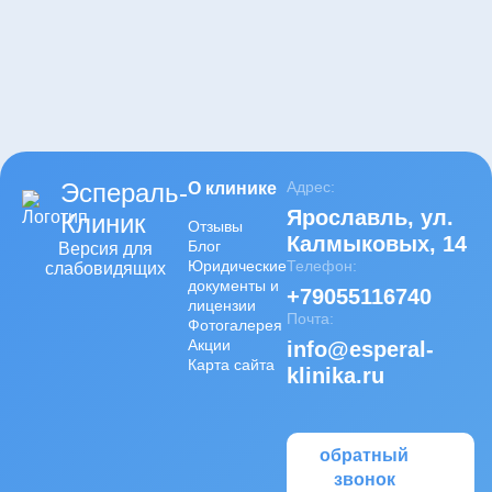
Адрес клиники
Мы работаем
круглосуточно и без
выходных.
Ярославль, ул.
Калмыковых, 14
записаться
на прием
Эспераль-
Адрес:
О клинике
Ярославль
,
ул.
Клиник
Отзывы
Калмыковых, 14
Блог
Версия для
Юридические
Телефон:
слабовидящих
документы и
+79055116740
лицензии
Почта:
Фотогалерея
Акции
info@esperal-
Карта сайта
klinika.ru
обратный
звонок