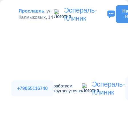
Эспераль-
Ярославль
,
ул.
На
н
Клиник
Калмыковых, 14
Эспераль-
работаем
+79055116740
круглосуточно
Клиник