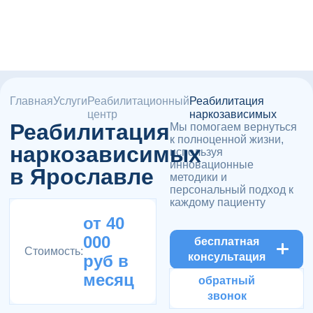
Главная
Услуги
Реабилитационный
Реабилитация
центр
наркозависимых
Реабилитация
Мы помогаем вернуться
к полноценной жизни,
наркозависимых
используя
инновационные
в Ярославле
методики и
персональный подход к
каждому пациенту
от 40
000
бесплатная
Стоимость:
консультация
руб в
месяц
обратный
звонок