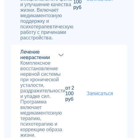
100
и улучшение качества
руб
жизни. Включает
медикаментозную
поддержку и
психотерапевтическую
работу с причинами
расстройства.
Лечение
неврастении
Комплексное
восстановление
нервной системы
при хронической
усталости,
от 2
раздражительности
100
Записаться
и упадке сил.
руб
Программа
включает
медикаментозную
терапию,
психотерапию и
коррекцию образа
жизни.