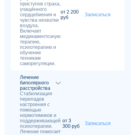
приступов страха,
учащённого
от 2 200
сердцебиения и
Записаться
руб
чувства нехватки
воздуха.
Включает
медикаментозную
терапию,
психотерапию и
обучение
техникам
саморегуляции.
Лечение
биполярного
расстройства
Стабилизация
перепадов
настроения с
помощью
нормотимиков и
поддерживающей
от 3
Записаться
психотерапии.
300 руб
Лечение помогает