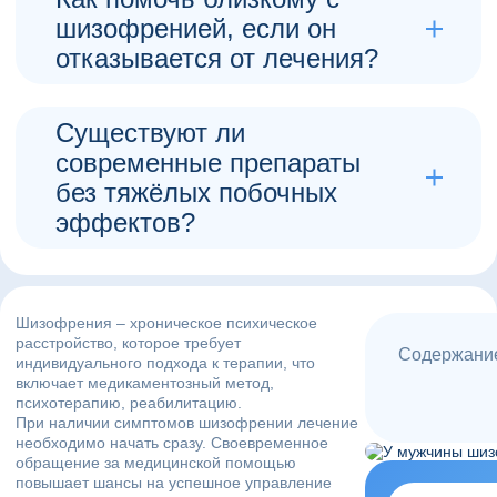
участвовать в психотерапии и реабилитации.
шизофренией, если он
Госпитализация необходима только при
отказывается от лечения?
обострении или угрозе для жизни.
Главное — не давить и не спорить с симптомами,
Аксинин Олег Петрович, Врач-терапевт
а мягко предлагать помощь. Иногда эффективнее
пригласить специалиста на дом. В тяжёлых
Существуют ли
случаях при угрозе себе или окружающим
современные препараты
возможно лечение без согласия, по медицинским
без тяжёлых побочных
показаниям.
эффектов?
Аксинин Олег Петрович, Врач-терапевт
Да. Современные атипичные антипсихотики
действуют мягче, реже вызывают побочные
эффекты и лучше переносятся. Врач подбирает
схему лечения индивидуально, учитывая
Шизофрения – хроническое психическое
чувствительность, образ жизни и предпочтения
расстройство, которое требует
пациента.
Содержание
индивидуального подхода к терапии, что
включает медикаментозный метод,
Аксинин Олег Петрович, Врач-терапевт
психотерапию, реабилитацию.
При наличии симптомов шизофрении лечение
необходимо начать сразу. Своевременное
обращение за медицинской помощью
повышает шансы на успешное управление