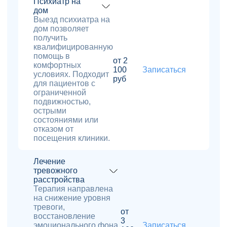
Психиатр на
дом
Выезд психиатра на
дом позволяет
получить
квалифицированную
помощь в
от 2
комфортных
100
Записаться
условиях. Подходит
руб
для пациентов с
ограниченной
подвижностью,
острыми
состояниями или
отказом от
посещения клиники.
Лечение
тревожного
расстройства
Терапия направлена
на снижение уровня
тревоги,
от
восстановление
3
эмоционального фона
Записаться