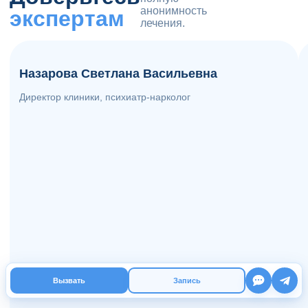
анонимность
экспертам
лечения.
стаж 19 лет
Назарова Светлана Васильевна
Директор клиники, психиатр-нарколог
Вызвать
Запись