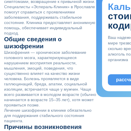
симптомами, возвращение к привычной жизни.
Каль
Специалисты «Эспераль-Клиник» в Ярославле
помогут справиться с проявлениями
стои
заболевания, поддерживать стабильное
состояние. Клиника предоставляет анонимную
коди
помощь, обеспечивает индивидуальный
подход.
Ваш надеж
Общие сведения о
мире трезво
шизофрении
сколько вр
Шизофрения — хроническое заболевание
алкоголь п
головного мозга, характеризующееся
организма
нарушением восприятия реальности,
мышления, эмоций, поведения, что
существенно влияет на качество жизни
человека. Болезнь проявляется в виде
рассч
галлюцинаций, бреда, апатии, социальной
изоляции, встречается чаще у мужчин. Чаще
всего развивается в молодом возрасте (обычно
начинается в возрасте 15–35 лет), хотя может
проявиться позже.
Лечение шизофрении в клинике обязательно
для поддержания стабильного состояния
пациента.
Причины возникновения