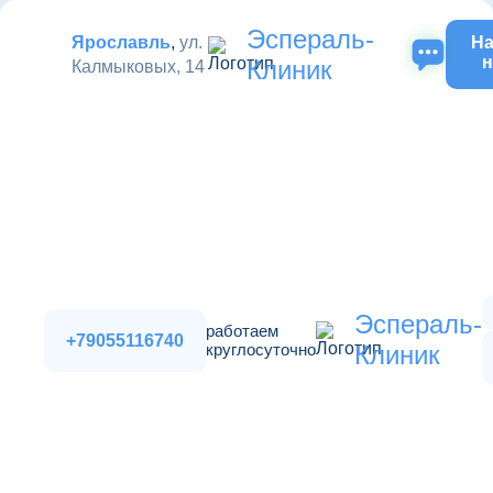
Эспераль-
Ярославль
,
ул.
На
н
Клиник
Калмыковых, 14
Эспераль-
работаем
+79055116740
круглосуточно
Клиник