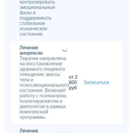
контролировать
эмоциональные
фазы и
поддерживать
стабильное
психическое
состояние.
Лечение
анорексии
Терапия направлена
на восстановление
здорового пищевого
поведения, массы
от 2
тела и
600
Записаться
психоэмоционального
руб
состояния. Включает
работу с психиатром,
психотерапевтом и
диетологом в рамках
комплексной
программы.
Лечение