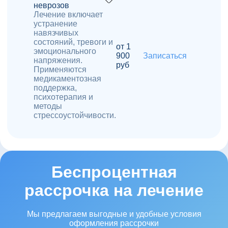
неврозов
Лечение включает
устранение
навязчивых
состояний, тревоги и
от 1
эмоционального
900
Записаться
напряжения.
руб
Применяются
медикаментозная
поддержка,
психотерапия и
методы
стрессоустойчивости.
Беспроцентная
рассрочка на лечение
Мы предлагаем выгодные и удобные условия
оформления рассрочки