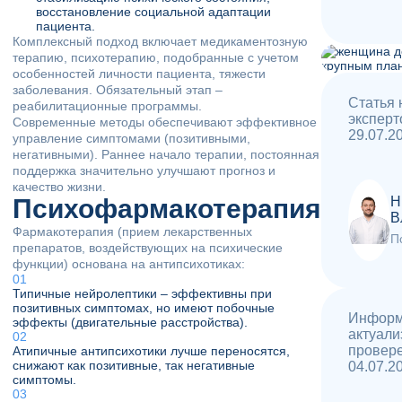
методы, такие как solution-focused терапия,
Устраняет причину, а не только симптомы
восстановление социальной адаптации
дают заметные результаты уже через 6-8
Доступность — часто бесплатные или
пациента.
сеансов, что делает психотерапию
Комплексный подход включает медикаментозную
недорогие варианты
доступной для большинства людей.
терапию, психотерапию, подобранные с учетом
особенностей личности пациента, тяжести
заболевания. Обязательный этап –
Гибкий график — сеансы утром, вечером
Статья 
реабилитационные программы.
или в выходные
эксперт
Современные методы обеспечивают эффективное
29.07.2
управление симптомами (позитивными,
Профилактика — экономит деньги на
негативными). Раннее начало терапии, постоянная
лечении последствий нерешенных
поддержка значительно улучшают прогноз и
проблем
качество жизни.
Психофармакотерапия
Н
В
Фармакотерапия (прием лекарственных
П
препаратов, воздействующих на психические
функции) основана на антипсихотиках:
Типичные нейролептики – эффективны при
позитивных симптомах, но имеют побочные
Информ
эффекты (двигательные расстройства).
актуали
провер
Атипичные антипсихотики лучше переносятся,
снижают как позитивные, так негативные
04.07.2
симптомы.