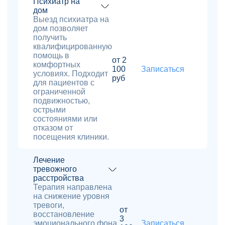
Психиатр на
дом
Выезд психиатра на
дом позволяет
получить
квалифицированную
помощь в
от 2
комфортных
100
Записаться
условиях. Подходит
руб
для пациентов с
ограниченной
подвижностью,
острыми
состояниями или
отказом от
посещения клиники.
Лечение
тревожного
расстройства
Терапия направлена
на снижение уровня
тревоги,
от
восстановление
3
эмоционального фона
Записаться