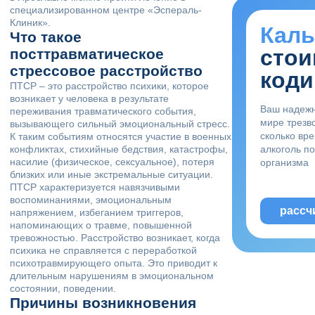
специализированном центре «Эспераль-
Клиник».
Каль
Что такое
стои
посттравматическое
стрессовое расстройство
коди
ПТСР – это расстройство психики, которое
возникает у человека в результате
Ваш надеж
переживания травматического события,
мире трезво
вызывающего сильный эмоциональный стресс.
сколько вр
К таким событиям относятся участие в военных
конфликтах, стихийные бедствия, катастрофы,
алкоголь п
насилие (физическое, сексуальное), потеря
организма
близких или иные экстремальные ситуации.
ПТСР характеризуется навязчивыми
воспоминаниями, эмоциональным
рассч
напряжением, избеганием триггеров,
напоминающих о травме, повышенной
тревожностью. Расстройство возникает, когда
психика не справляется с переработкой
психотравмирующего опыта. Это приводит к
длительным нарушениям в эмоциональном
состоянии, поведении.
Причины возникновения