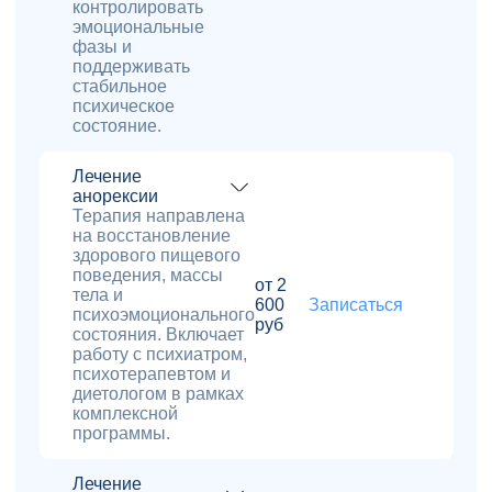
контролировать
эмоциональные
фазы и
поддерживать
стабильное
психическое
состояние.
Лечение
анорексии
Терапия направлена
на восстановление
здорового пищевого
поведения, массы
от 2
тела и
600
Записаться
психоэмоционального
руб
состояния. Включает
работу с психиатром,
психотерапевтом и
диетологом в рамках
комплексной
программы.
Лечение