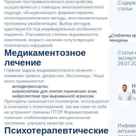
сравнению с медикаментозным
Терапия посттравматического расстройства
Содерж
класса, при этом эффект сохраняется
лечением
осуществляется с помощью многокомпонентного
статьи
В 2 раза эффективнее профилактики
годами. Современные краткосрочные
подхода, объединяющего фармакотерапию,
срывов при зависимостях
психотерапевтические методы, восстановительные
методы, такие как solution-focused терапия,
Устраняет причину, а не только симптомы
программы реабилитации. Выбор методов
дают заметные результаты уже через 6-8
Доступность — часто бесплатные или
адаптируется под индивидуальные особенности
сеансов, что делает психотерапию
недорогие варианты
пациента. Учитывается степень выраженности
доступной для большинства людей.
симптомов, возраст, наличие сопутствующих
психических нарушений.
Гибкий график — сеансы утром, вечером
Медикаментозное
Статья 
или в выходные
эксперт
лечение
29.07.2
Профилактика — экономит деньги на
Главная задача медикаментозного лечения –
лечении последствий нерешенных
снижение тревоги, депрессии, бессонницы. Чаще
проблем
всего применяются:
Н
антидепрессанты;
анксиолитики для снятия панических атак;
В
нейролептики при выраженной агрессии.
П
Препараты назначаются психиатром, используются
в сочетании с психотерапией, так как сами по себе
не устраняют причины ПТСР. Фармакотерапия
помогает стабилизировать эмоциональное
состояние, улучшить качество сна.
Информ
Психотерапевтические
актуали