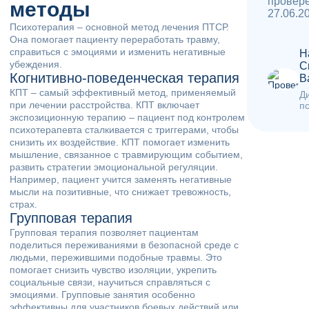
провер
методы
27.06.2
Психотерапия – основной метод лечения ПТСР.
Она помогает пациенту переработать травму,
справиться с эмоциями и изменить негативные
Н
убеждения.
С
Когнитивно-поведенческая терапия
В
КПТ – самый эффективный метод, применяемый
Д
при лечении расстройства. КПТ включает
п
экспозиционную терапию – пациент под контролем
психотерапевта сталкивается с триггерами, чтобы
снизить их воздействие. КПТ помогает изменить
мышление, связанное с травмирующим событием,
развить стратегии эмоциональной регуляции.
Например, пациент учится заменять негативные
мысли на позитивные, что снижает тревожность,
страх.
Групповая терапия
Групповая терапия позволяет пациентам
поделиться переживаниями в безопасной среде с
людьми, пережившими подобные травмы. Это
помогает снизить чувство изоляции, укрепить
социальные связи, научиться справляться с
эмоциями. Групповые занятия особенно
эффективны для участников боевых действий или