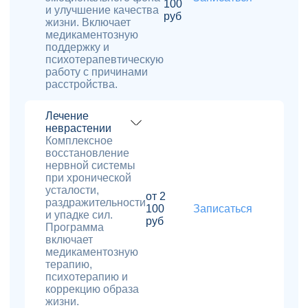
100
и улучшение качества
руб
жизни. Включает
медикаментозную
поддержку и
психотерапевтическую
работу с причинами
расстройства.
Лечение
неврастении
Комплексное
восстановление
нервной системы
при хронической
усталости,
от 2
раздражительности
100
Записаться
и упадке сил.
руб
Программа
включает
медикаментозную
терапию,
психотерапию и
коррекцию образа
жизни.