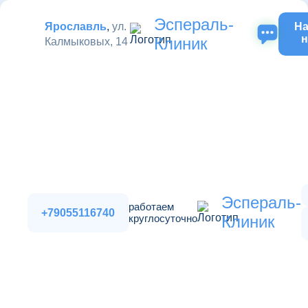
Эспераль-
Ярославль
,
ул.
На
н
Клиник
Калмыковых, 14
Эспераль-
работаем
+79055116740
круглосуточно
Клиник