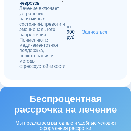
неврозов
Лечение включает
устранение
навязчивых
состояний, тревоги и
от 1
эмоционального
900
Записаться
напряжения.
руб
Применяются
медикаментозная
поддержка,
психотерапия и
методы
стрессоустойчивости.
Беспроцентная
рассрочка на лечение
Мы предлагаем выгодные и удобные условия
оформления рассрочки