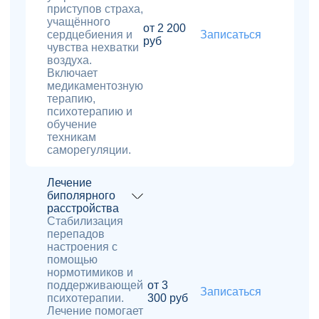
приступов страха,
учащённого
от 2 200
сердцебиения и
Записаться
руб
чувства нехватки
воздуха.
Включает
медикаментозную
терапию,
психотерапию и
обучение
техникам
саморегуляции.
Лечение
биполярного
расстройства
Стабилизация
перепадов
настроения с
помощью
нормотимиков и
поддерживающей
от 3
Записаться
психотерапии.
300 руб
Лечение помогает