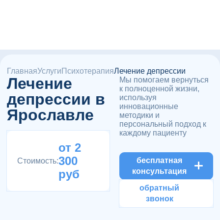
Главная
Услуги
Психотерапия
Лечение депрессии
Лечение
Мы помогаем вернуться
к полноценной жизни,
депрессии в
используя
инновационные
Ярославле
методики и
персональный подход к
каждому пациенту
от 2
300
бесплатная
Стоимость:
консультация
руб
обратный
звонок