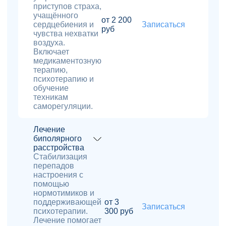
приступов страха,
учащённого
от 2 200
сердцебиения и
Записаться
руб
чувства нехватки
воздуха.
Включает
медикаментозную
терапию,
психотерапию и
обучение
техникам
саморегуляции.
Лечение
биполярного
расстройства
Стабилизация
перепадов
настроения с
помощью
нормотимиков и
поддерживающей
от 3
Записаться
психотерапии.
300 руб
Лечение помогает