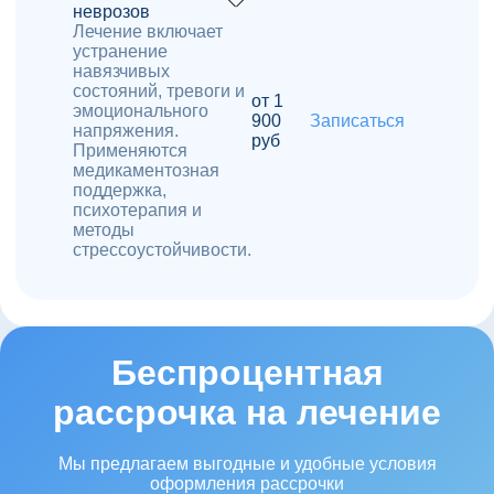
неврозов
Лечение включает
устранение
навязчивых
состояний, тревоги и
от 1
эмоционального
900
Записаться
напряжения.
руб
Применяются
медикаментозная
поддержка,
психотерапия и
методы
стрессоустойчивости.
Беспроцентная
рассрочка на лечение
Мы предлагаем выгодные и удобные условия
оформления рассрочки