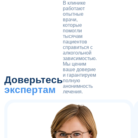
В клинике
работают
опытные
врачи,
которые
помогли
тысячам
пациентов
справиться с
алкогольной
зависимостью.
Мы ценим
ваше доверие
и гарантируем
Доверьтесь
полную
анонимность
экспертам
лечения.