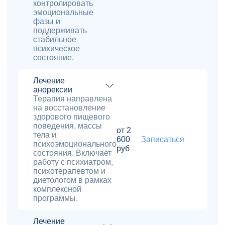
контролировать
эмоциональные
фазы и
поддерживать
стабильное
психическое
состояние.
Лечение
анорексии
Терапия направлена
на восстановление
здорового пищевого
поведения, массы
от 2
тела и
600
Записаться
психоэмоционального
руб
состояния. Включает
работу с психиатром,
психотерапевтом и
диетологом в рамках
комплексной
программы.
Лечение