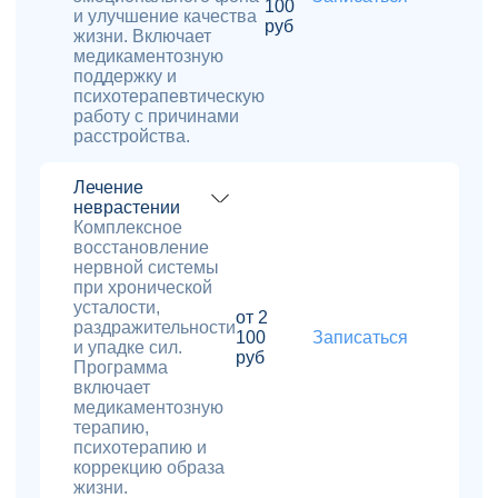
100
и улучшение качества
руб
жизни. Включает
медикаментозную
поддержку и
психотерапевтическую
работу с причинами
расстройства.
Лечение
неврастении
Комплексное
восстановление
нервной системы
при хронической
усталости,
от 2
раздражительности
100
Записаться
и упадке сил.
руб
Программа
включает
медикаментозную
терапию,
психотерапию и
коррекцию образа
жизни.