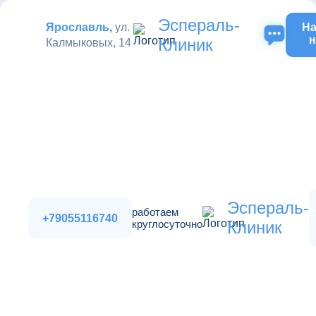
Эспераль-
Ярославль
,
ул.
На
н
Клиник
Калмыковых, 14
Эспераль-
работаем
+79055116740
круглосуточно
Клиник