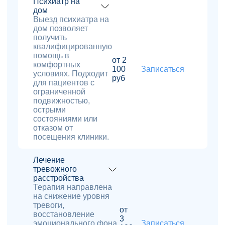
Психиатр на
дом
Выезд психиатра на
дом позволяет
получить
квалифицированную
помощь в
от 2
комфортных
100
Записаться
условиях. Подходит
руб
для пациентов с
ограниченной
подвижностью,
острыми
состояниями или
отказом от
посещения клиники.
Лечение
тревожного
расстройства
Терапия направлена
на снижение уровня
тревоги,
от
восстановление
3
эмоционального фона
Записаться