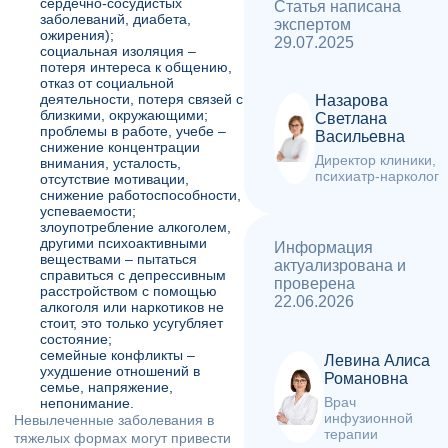
сердечно-сосудистых
Статья написана
или в выходные
заболеваний, диабета,
экспертом
ожирения);
29.07.2025
социальная изоляция –
Профилактика — экономит деньги на
потеря интереса к общению,
лечении последствий нерешенных
отказ от социальной
проблем
деятельности, потеря связей с
Назарова
близкими, окружающими;
Светлана
проблемы в работе, учебе –
Васильевна
снижение концентрации
Директор клиники,
внимания, усталость,
психиатр-нарколог
отсутствие мотивации,
снижение работоспособности,
успеваемости;
злоупотребление алкоголем,
другими психоактивными
Информация
веществами – пытаться
актуализрована и
справиться с депрессивным
проверена
расстройством с помощью
22.06.2026
алкоголя или наркотиков не
стоит, это только усугубляет
состояние;
семейные конфликты –
Левина Алиса
ухудшение отношений в
Романовна
семье, напряжение,
Врач
непонимание.
инфузионной
Невылеченные заболевания в
терапии
тяжелых формах могут привести