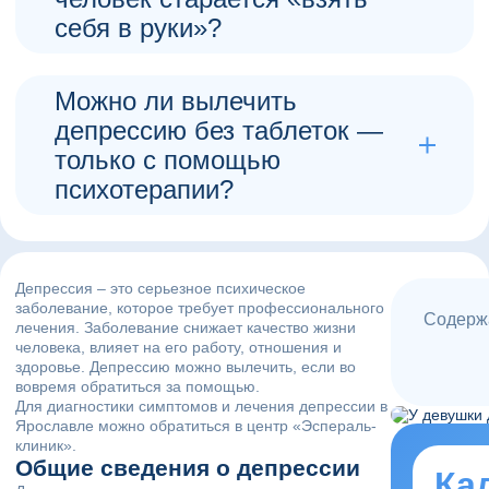
помощью.
Левина Алиса Романовна, Врач
себя в руки»?
инфузионной терапии
Потому что депрессия — это не слабость
Левина Алиса Романовна, Врач
характера, а расстройство работы мозга,
инфузионной терапии
связанное с нарушением баланса
Можно ли вылечить
нейромедиаторов. Волевые усилия, советы
депрессию без таблеток —
«развлечься» или «заняться делом» не
только с помощью
устраняют физиологические и психологические
причины. Только профессиональное лечение
психотерапии?
помогает скорректировать эти нарушения и
Да, при лёгкой и умеренной депрессии
запустить процессы восстановления.
психотерапия часто бывает эффективна без
медикаментов. Психотерапевт помогает
Левина Алиса Романовна, Врач
разобраться в причинах состояния, изменить
инфузионной терапии
Депрессия – это серьезное психическое
негативные установки, научиться справляться со
заболевание, которое требует профессионального
стрессом. Однако при тяжёлых формах,
Содерж
лечения. Заболевание снижает качество жизни
сопровождающихся, например, суицидальными
человека, влияет на его работу, отношения и
мыслями или полной апатией, медикаментозная
здоровье. Депрессию можно вылечить, если во
поддержка необходима для стабилизации
вовремя обратиться за помощью.
состояния и начала терапевтической работы.
Для диагностики симптомов и лечения депрессии в
Ярославле можно обратиться в центр «Эспераль-
Левина Алиса Романовна, Врач
клиник».
Общие сведения о депрессии
инфузионной терапии
Ка