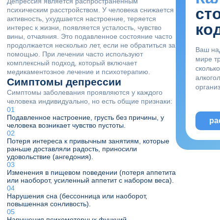
Депрессия является распространенным
ст
психическим расстройством. У человека снижается
активность, ухудшается настроение, теряется
ко
интерес к жизни, появляется усталость, чувство
вины, отчаяния. Это подавленное состояние часто
продолжается несколько лет, если не обратиться за
Ваш на
помощью. При лечении часто используют
мире тр
комплексный подход, который включает
скольк
медикаментозное лечение и психотерапию.
алкого
Симптомы депрессии
органи
Симптомы заболевания проявляются у каждого
человека индивидуально, но есть общие признаки:
Подавленное настроение, грусть без причины, у
ра
человека возникает чувство пустоты.
Потеря интереса к привычным занятиям, которые
раньше доставляли радость, приносили
удовольствие (ангедония).
Изменения в пищевом поведении (потеря аппетита
или наоборот, усиленный аппетит с набором веса).
Нарушения сна (бессонница или наоборот,
повышенная сонливость).
Нарушения психомоторных функций