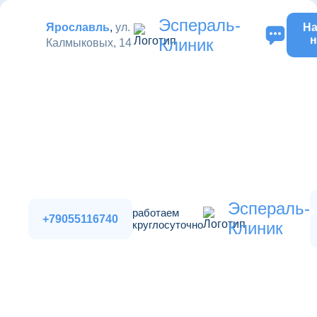
Эспераль-
Ярославль
,
ул.
На
н
Клиник
Калмыковых, 14
Эспераль-
работаем
+79055116740
круглосуточно
Клиник