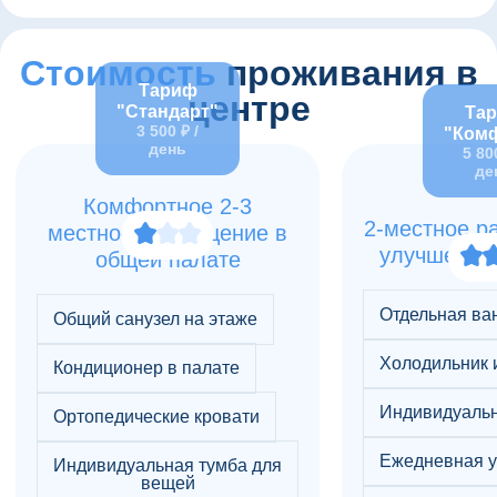
Стоимость
проживания в
Тариф
центре
"Стандарт"
Та
3 500 ₽ /
"Ком
день
5 80
де
Комфортное 2-3
2-местное р
местное размещение в
улучшенны
общей палате
Отдельная ва
Общий санузел на этаже
Холодильник 
Кондиционер в палате
Индивидуаль
Ортопедические кровати
Ежедневная у
Индивидуальная тумба для
вещей