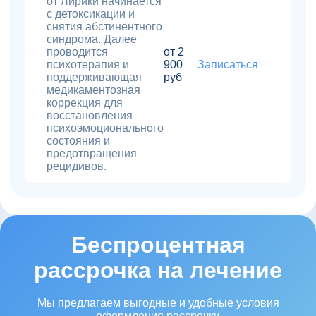
от Лирики начинается
с детоксикации и
снятия абстинентного
синдрома. Далее
проводится
от 2
психотерапия и
900
Записаться
поддерживающая
руб
медикаментозная
коррекция для
восстановления
психоэмоционального
состояния и
предотвращения
рецидивов.
Беспроцентная
рассрочка на лечение
Мы предлагаем выгодные и удобные условия
оформления рассрочки