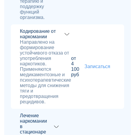
терапию и
поддержку
функций
организма.
Кодирование от
наркомании
Направлено на
формирование
устойчивого отказа от
употребления
от
наркотиков.
4
Записаться
Применяются
100
медикаментозные и
руб
психотерапевтические
методы для снижения
тяги и
предотвращения
рецидивов.
Лечение
наркомании
в
стационаре