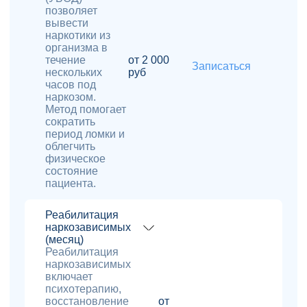
позволяет
вывести
наркотики из
организма в
течение
от 2 000
Записаться
нескольких
руб
часов под
наркозом.
Метод помогает
сократить
период ломки и
облегчить
физическое
состояние
пациента.
Реабилитация
наркозависимых
(месяц)
Реабилитация
наркозависимых
включает
психотерапию,
восстановление
от