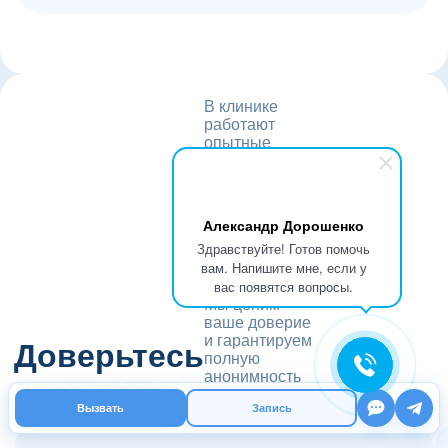
В клинике
работают
опытные
врачи,
которые
помогли
тысячам
Александр Дорошенко
пациентов
Здравствуйте! Готов помочь
справиться с
вам. Напишите мне, если у
алкогольной
вас появятся вопросы.
зависимостью.
Мы ценим
ваше доверие
и гарантируем
Доверьтесь
полную
анонимность
экспертам
лечения.
стаж 19 лет
Вызвать
Запись