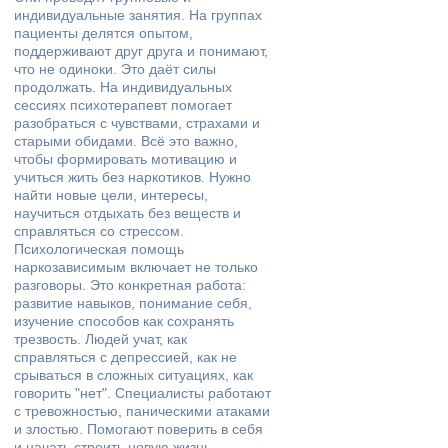
индивидуальные занятия. На группах
пациенты делятся опытом,
поддерживают друг друга и понимают,
что не одиноки. Это даёт силы
продолжать. На индивидуальных
сессиях психотерапевт помогает
разобраться с чувствами, страхами и
старыми обидами. Всё это важно,
чтобы формировать мотивацию и
учиться жить без наркотиков. Нужно
найти новые цели, интересы,
научиться отдыхать без веществ и
справляться со стрессом.
Психологическая помощь
наркозависимым включает не только
разговоры. Это конкретная работа:
развитие навыков, понимание себя,
изучение способов как сохранять
трезвость. Людей учат, как
справляться с депрессией, как не
срываться в сложных ситуациях, как
говорить "нет". Специалисты работают
с тревожностью, паническими атаками
и злостью. Помогают поверить в себя
и начать строить новую жизнь.