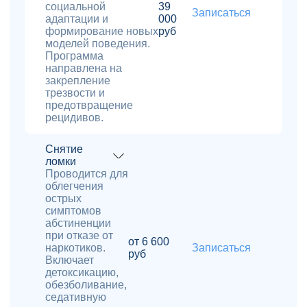
социальной
39
Записаться
адаптации и
000
формирование новых
руб
моделей поведения.
Программа
направлена на
закрепление
трезвости и
предотвращение
рецидивов.
Снятие
ломки
Проводится для
облегчения
острых
симптомов
абстиненции
при отказе от
от 6 600
наркотиков.
Записаться
руб
Включает
детоксикацию,
обезболивание,
седативную