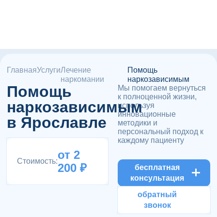
Главная
Услуги
Лечение
Помощь
наркомании
наркозависимым
Помощь
Мы помогаем вернуться
к полноценной жизни,
наркозависимым
используя
инновационные
в Ярославле
методики и
персональный подход к
каждому пациенту
от 2
Стоимость:
200 ₽
бесплатная
консультация
обратный
звонок