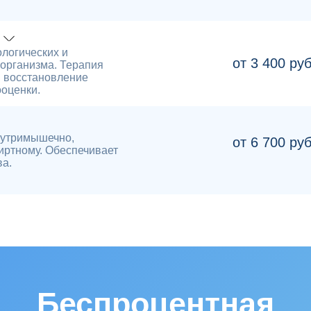
логических и
от 3 400 ру
организма. Терапия
и восстановление
ооценки.
нутримышечно,
от 6 700 ру
иртному. Обеспечивает
ва.
Беспроцентная