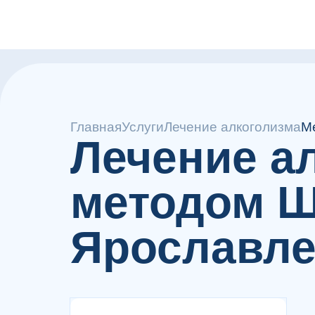
Главная
Услуги
Лечение алкоголизма
М
Лечение а
методом Ш
Ярославл