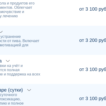
ла и продуктов его
ментов. Облегчает
от 3 100 ру
амочувствие и
у лечению
 устранение
от 3 200 ру
сти от пива. Включает
 мотивацией для
а
ки на учёт и
от 3 100 ру
тся полная
е и поддержка на всех
ре (сутки)
суточного
от 3 100 ру
токсикацию,
пию и полное