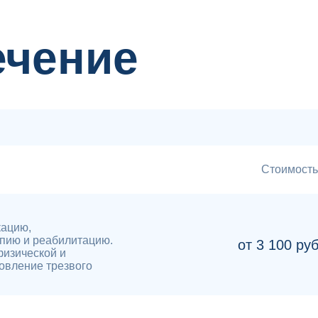
ечение
Стоимость
кацию,
пию и реабилитацию.
от 3 100 ру
физической и
овление трезвого