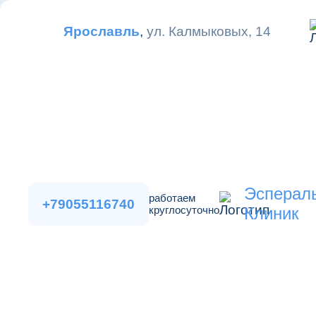
Ярославль
,
ул. Калмыковых, 14
Эсперал
работаем
+79055116740
круглосуточно
Клиник