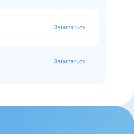
б
Записаться
б
Записаться