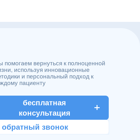
Лечение
алкоголизма
Психотерапи
Наркологичес
помощь
Лечение
наркомании
ы помогаем вернуться к полноценной
изни, используя инновационные
тодики и персональный подход к
аждому пациенту
бесплатная
консультация
обратный звонок