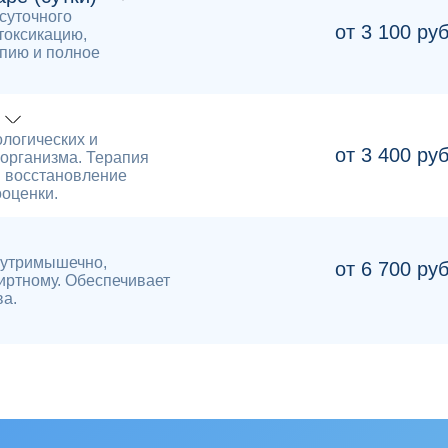
суточного
от 3 100 ру
токсикацию,
пию и полное
логических и
от 3 400 ру
организма. Терапия
и восстановление
ооценки.
нутримышечно,
от 6 700 ру
иртному. Обеспечивает
ва.