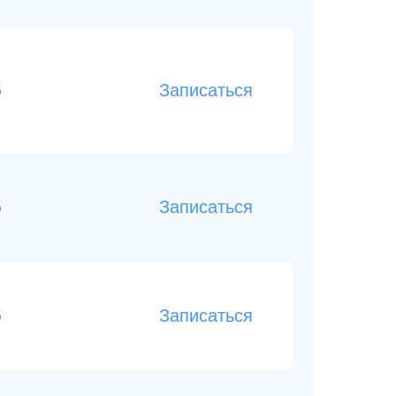
б
Записаться
б
Записаться
б
Записаться