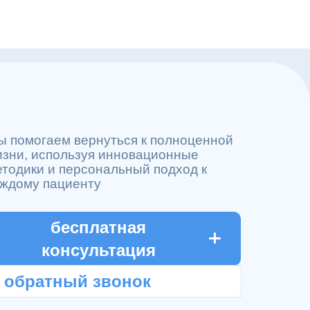
Лечение
алкоголизма
Психотерапи
Наркологичес
помощь
Лечение
наркомании
ы помогаем вернуться к полноценной
изни, используя инновационные
тодики и персональный подход к
аждому пациенту
бесплатная
консультация
обратный звонок