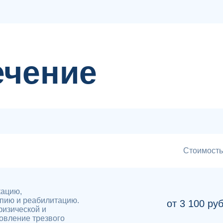
ечение
Стоимость
кацию,
пию и реабилитацию.
от 3 100 ру
физической и
овление трезвого