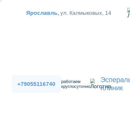
Ярославль
,
ул. Калмыковых, 14
Эсперал
работаем
+79055116740
круглосуточно
Клиник