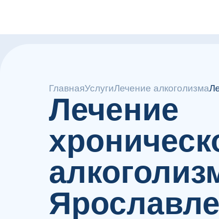
Главная
Услуги
Лечение алкоголизма
Л
Лечение
хроническ
алкоголиз
Ярославл