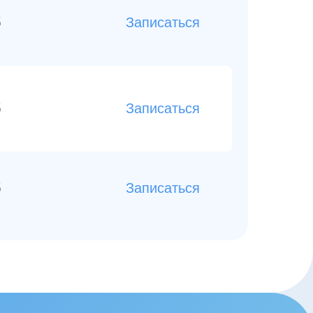
б
Записаться
б
Записаться
б
Записаться