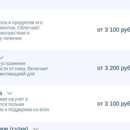
ла и продуктов его
ментов. Облегчает
от 3 100 ру
амочувствие и
у лечению
 устранение
от 3 200 ру
сти от пива. Включает
 мотивацией для
а
ки на учёт и
от 3 100 ру
тся полная
е и поддержка на всех
ре (сутки)