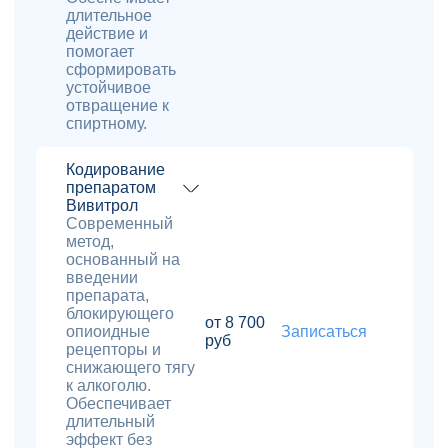
длительное
действие и
помогает
сформировать
устойчивое
отвращение к
спиртному.
Кодирование
препаратом
Вивитрол
Современный
метод,
основанный на
введении
препарата,
блокирующего
от 8 700
опиоидные
Записаться
руб
рецепторы и
снижающего тягу
к алкоголю.
Обеспечивает
длительный
эффект без