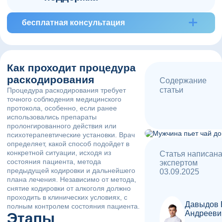
специалистами в комфортных
условиях с гарантией полной
Комплексное сопровождение
анонимности.
бесплатная консультация
после процедуры значительно
повышает шансы на
длительную ремиссию и
помогает пациенту
адаптироваться к трезвой
Как проходит процедура
жизни.
раскодирования
Содержание
статьи
Процедура раскодирования требует
точного соблюдения медицинского
протокола, особенно, если ранее
использовались препараты
пролонгированного действия или
психотерапевтические установки. Врач
определяет, какой способ подойдет в
конкретной ситуации, исходя из
Статья написан
состояния пациента, метода
экспертом
предыдущей кодировки и дальнейшего
03.09.2025
плана лечения. Независимо от метода,
снятие кодировки от алкоголя должно
проходить в клинических условиях, с
Давыдов 
полным контролем состояния пациента.
Андрееви
Этапы