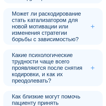
Накопленный опыт может усилить тревожность
или наоборот повысить осознанность, поэтому
важно учитывать личную историю и проводить
Может ли раскодирование
работу индивидуально.
стать катализатором для
новой мотивации или
Литвинов Дмитрий Леонидович, Врач
реабилитолог
изменения стратегии
борьбы с зависимостью?
Да, освобождение от старых установок позволяет
пересмотреть цели и выбрать более осознанный
и устойчивый путь к выздоровлению.
Какие психологические
трудности чаще всего
Платонова Вера Фёдоровна, Фельдшер
проявляются после снятия
кодировки, и как их
преодолевать?
Появляется чувство неопределённости, страх
рецидива и усиление сомнений; поддержка
специалистов и групп взаимопомощи помогает
Как близкие могут помочь
пройти этот этап.
пациенту принять