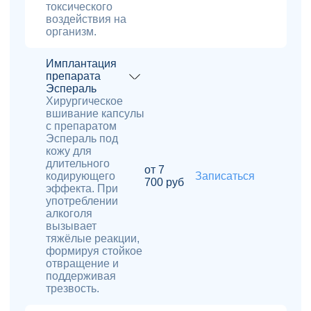
токсического
воздействия на
организм.
Имплантация
препарата
Эспераль
Хирургическое
вшивание капсулы
с препаратом
Эспераль под
кожу для
длительного
от 7
кодирующего
Записаться
700 руб
эффекта. При
употреблении
алкоголя
вызывает
тяжёлые реакции,
формируя стойкое
отвращение и
поддерживая
трезвость.