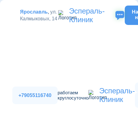
Эспераль-
Ярославль
,
ул.
На
н
Клиник
Калмыковых, 14
Эспераль-
работаем
+79055116740
круглосуточно
Клиник