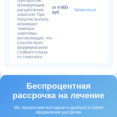
препаратом,
блокирующим
от 4 800
расщепление
Записаться
руб
алкоголя. При
попытке выпить
возникают
тяжёлые
симптомы
интоксикации, что
способствует
формированию
стойкого отказа
от спиртного.
Беспроцентная
рассрочка на лечение
Мы предлагаем выгодные и удобные условия
оформления рассрочки