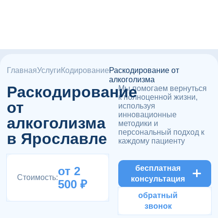
Главная
Услуги
Кодирование
Раскодирование от
алкоголизма
Раскодирование
Мы помогаем вернуться
к полноценной жизни,
от
используя
инновационные
алкоголизма
методики и
персональный подход к
в Ярославле
каждому пациенту
бесплатная
от 2
Стоимость:
консультация
500 ₽
обратный
звонок