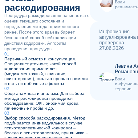
Врач
раскодирования
реанимато
Процедура раскодирования начинается с
оценки текущего состояния и
определения метода, примененного
Информация
ранее. После этого врач выбирает
актуализрована 
безопасный способ нейтрализации
проверена
действия кодировки. Алгоритм
27.06.2026
проведения процедуры:
Первичный осмотр и консультация.
Специалист уточняет, какой способ
Левина А
кодирования применялся
Романовн
(медикаментозный, вшивание,
психотерапия), сколько прошло времени
Врач
и есть ли побочные эффекты.
инфузионн
терапии
Сбор анамнеза и анализы. Для выбора
метода раскодировки проводится
обследование: ЭКГ, биохимия крови,
печёночные пробы и др.
Выбор способа раскодирования. Метод
подбирается индивидуально: в случае
психотерапевтической кодировки –
беседа с психотерапевтом, при вшивке –
хирургическая манипуляция, при