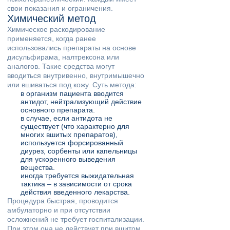
свои показания и ограничения.
Химический метод
Химическое раскодирование
применяется, когда ранее
использовались препараты на основе
дисульфирама, налтрексона или
аналогов. Такие средства могут
вводиться внутривенно, внутримышечно
или вшиваться под кожу. Суть метода:
в организм пациента вводится
антидот, нейтрализующий действие
основного препарата.
в случае, если антидота не
существует (что характерно для
многих вшитых препаратов),
используется форсированный
диурез, сорбенты или капельницы
для ускоренного выведения
вещества.
иногда требуется выжидательная
тактика – в зависимости от срока
действия введенного лекарства.
Процедура быстрая, проводится
амбулаторно и при отсутствии
осложнений не требует госпитализации.
При этом она не действует при вшитом