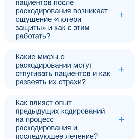
пациентов после
раскодирования возникает
ощущение «потери
защиты» и как с этим
работать?
Это связано с психической адаптацией:
кодировка создавала условное ощущение
безопасности, а её снятие требует перестройки
Какие мифы о
внутренних механизмов, что важно поддержать
раскодировании могут
психотерапией и окружением.
отпугивать пациентов и как
Косоухова Анна Игоревна, Врач нарколог
развеять их страхи?
Распространён миф, что раскодирование — это
«откат назад» или полный провал лечения, на
самом деле это корректировка терапии,
Как влияет опыт
позволяющая выбрать более подходящий путь к
предыдущих кодирований
трезвости.
на процесс
Платонова Вера Фёдоровна, Фельдшер
раскодирования и
последующее лечение?