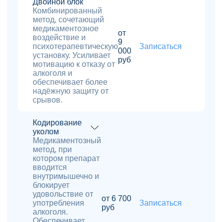
Двойной блок
Комбинированный
метод, сочетающий
медикаментозное
от
воздействие и
9
психотерапевтическую
Записаться
000
установку. Усиливает
руб
мотивацию к отказу от
алкоголя и
обеспечивает более
надёжную защиту от
срывов.
Кодирование
уколом
Медикаментозный
метод, при
котором препарат
вводится
внутримышечно и
блокирует
удовольствие от
от 6 700
употребления
Записаться
руб
алкоголя.
Обеспечивает