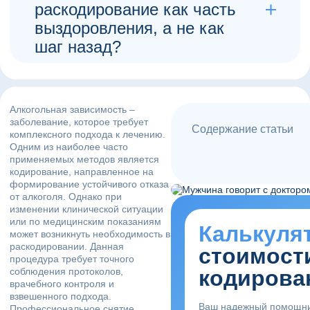
раскодирование как часть
Николаев Андрей Владимирович, Психиатр
выздоровления, а не как
шаг назад?
Открытый диалог, терпение и информирование
помогают снять напряжение и показать, что это
этап на пути к полной свободе и здоровью.
Алкогольная зависимость –
Платонова Вера Фёдоровна, Фельдшер
заболевание, которое требует
Содержание статьи
комплексного подхода к лечению.
Одним из наиболее часто
применяемых методов является
кодирование, направленное на
формирование устойчивого отказа
от алкоголя. Однако при
изменении клинической ситуации
или по медицинским показаниям
Калькуля
может возникнуть необходимость в
раскодировании. Данная
стоимост
процедура требует точного
соблюдения протоколов,
кодирова
врачебного контроля и
взвешенного подхода.
Ваш надежный помощни
Профессиональное снятие