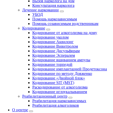
Вызов нарколога на дом
Консультация нарколога
Лечение наркомании
УБОД
Помощь наркозависимым
Помощь созависимым родственникам
Кодирование
Кодирование от алкоголизма на дому
Кодирование уколом
Кодирование Аквилонг
Кодирование Вивитролом
Кодирование Дисульфирам
Кодирование Эспералем
Кодирование вшиванием ампулы
Кодирование торпедой
Кодирование имплантацией Продетоксона
Кодирование по методу Довженко
Кодирование «Двойной блок»
Кодирование SIT (MST)
Раскодирование от алкоголизма
Кодирование иглоукалыванием
Реабилитационный центр
Реабилитация наркозависимых
Реабилитация алкоголиков
О центре