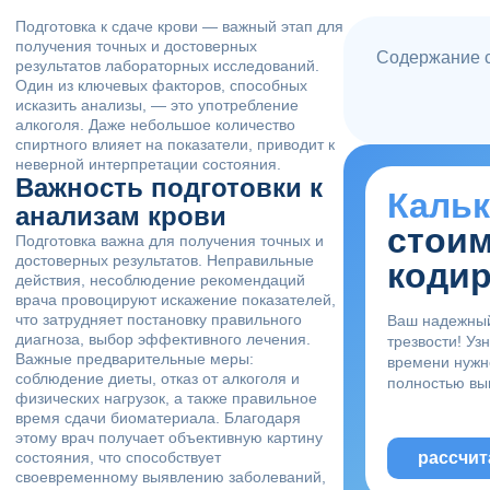
Подготовка к сдаче крови — важный этап для
получения точных и достоверных
Содержание с
результатов лабораторных исследований.
Один из ключевых факторов, способных
исказить анализы, — это употребление
алкоголя. Даже небольшое количество
спиртного влияет на показатели, приводит к
неверной интерпретации состояния.
Важность подготовки к
Каль
анализам крови
стои
Подготовка важна для получения точных и
достоверных результатов. Неправильные
коди
действия, несоблюдение рекомендаций
врача провоцируют искажение показателей,
что затрудняет постановку правильного
Ваш надежны
диагноза, выбор эффективного лечения.
трезвости! Уз
Важные предварительные меры:
времени нужн
соблюдение диеты, отказ от алкоголя и
полностью вы
физических нагрузок, а также правильное
время сдачи биоматериала. Благодаря
этому врач получает объективную картину
состояния, что способствует
рассчит
своевременному выявлению заболеваний,