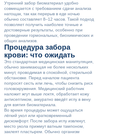
Утренний забор биоматериал удобно
совмещается с требованием сдачи анализа
натощак, так как перерыв в еде ночью
обычно составляет 8–12 часов. Такой подход
позволяет получить наиболее точные и
достоверные результаты, особенно при
проведении гормональных, биохимических и
общих анализов.
Процедура забора
крови: что ожидать
Это стандартная медицинская манипуляция,
обычно занимающая не более нескольких
минут, проводимая в спокойной, стерильной
обстановке. Перед началом пациента
попросят сесть или лечь, чтобы снизить риск
головокружения. Медицинский работник
наложит жгут выше локтя, обработает кожу
антисептиком, аккуратно введёт иглу в вену
для взятия биоматериала.
Во время процедуры может ощущаться
лёгкий укол или кратковременный
дискомфорт. После забора иглу извлекут,
место укола прижмут ватным тампоном,
заклеят пластырем. Обычно организм