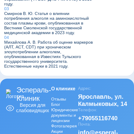
году.
Смирнов В. Ю. Статья о влиянии
потребления алкоголя на аминокислотный
состав плазмы крови, опубликованная в
Вестнике Смоленской государственной
медицинской академии в 2023 году.
Михайлова А. В. Работа об оценке маркеров
(АЛТ, АСТ, CDT) при хроническом
злоупотреблении алкоголем,
опубликованная в Известиях Тульского
государственного университета.
Естественные науки в 2021 году.
Эспераль-
Адрес:
О клинике
Ярославль
,
ул.
Клиник
Отзывы
Калмыковых, 14
Блог
Версия для
Юридические
Телефон:
слабовидящих
документы и
+79055116740
лицензии
Почта:
Фотогалерея
Акции
info@esperal-