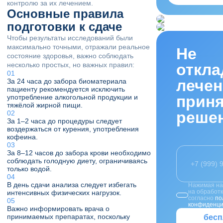
контролю за их лечением.
Основные правила
подготовки к сдаче
Чтобы результаты исследований были
максимально точными, отражали реальное
Не
состояние здоровья, важно соблюдать
несколько простых, но важных правил:
откл
лечен
За 24 часа до забора биоматериала
пациенту рекомендуется исключить
прин
употребление алкогольной продукции и
тяжёлой жирной пищи.
реше
За 1–2 часа до процедуры следует
воздержаться от курения, употребления
кофеина.
За 8–12 часов до забора крови необходимо
соблюдать голодную диету, ограничиваясь
только водой.
В день сдачи анализа следует избегать
Нажимая на 
на обработ
интенсивных физических нагрузок.
согласно
по
конфиденци
Важно информировать врача о
принимаемых препаратах, поскольку
бесп