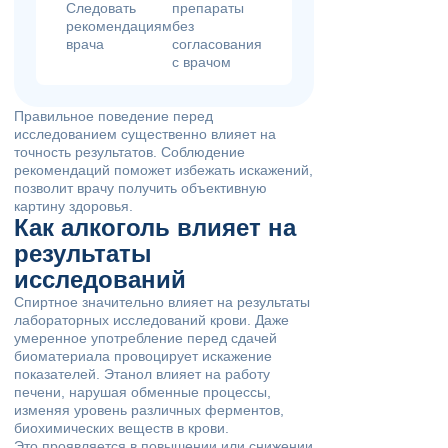
Следовать
препараты
рекомендациям
без
врача
согласования
с врачом
Правильное поведение перед
исследованием существенно влияет на
точность результатов. Соблюдение
рекомендаций поможет избежать искажений,
позволит врачу получить объективную
картину здоровья.
Как алкоголь влияет на
результаты
исследований
Спиртное значительно влияет на результаты
лабораторных исследований крови. Даже
умеренное употребление перед сдачей
биоматериала провоцирует искажение
показателей. Этанол влияет на работу
печени, нарушая обменные процессы,
изменяя уровень различных ферментов,
биохимических веществ в крови.
Это проявляется в повышении или снижении