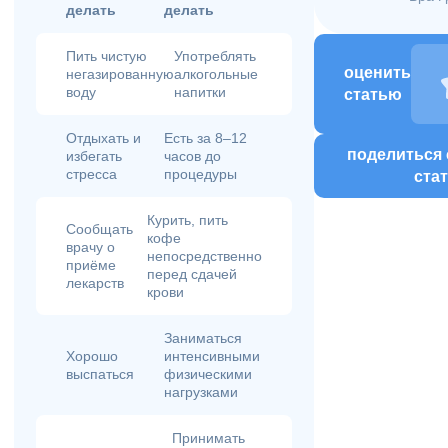
делать
делать
Пить чистую
Употреблять
оценить
негазированную
алкогольные
воду
напитки
статью
Отдыхать и
Есть за 8–12
поделиться 
избегать
часов до
стресса
процедуры
ста
Курить, пить
Сообщать
кофе
врачу о
непосредственно
приёме
перед сдачей
лекарств
крови
Заниматься
Хорошо
интенсивными
выспаться
физическими
нагрузками
Принимать