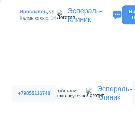
Эспераль-
Ярославль
,
ул.
На
н
Клиник
Калмыковых, 14
Эспераль-
работаем
+79055116740
круглосуточно
Клиник