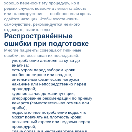
хорошо переносит эту процедуру, но в
редких случаях возможна лёгкая слабость
или головокружение — особенно если кровь
сдаётся натощак. Чтобы восстановить
самочувствие, рекомендуется немного
отдохнуть, выпить воды.
Распространённые
ошибки при подготовке
Многие пациенты совершают типичные
ошибки, не осознавая их последствий:
употребление алкоголя за сутки до
анализа;
есть утром перед забором крови,
особенно жирное или сладкое;
интенсивные физические нагрузки
накануне или непосредственно перед
процедурой;
курение за час до манипуляции;
игнорирование рекомендаций по приёму
лекарств (самостоятельная отмена или
приём);
недостаточное потребление воды, что
может повлиять на плотность крови;
повышенный стресс или недосып перед
процедурой;
сдача образца в нестандартное время