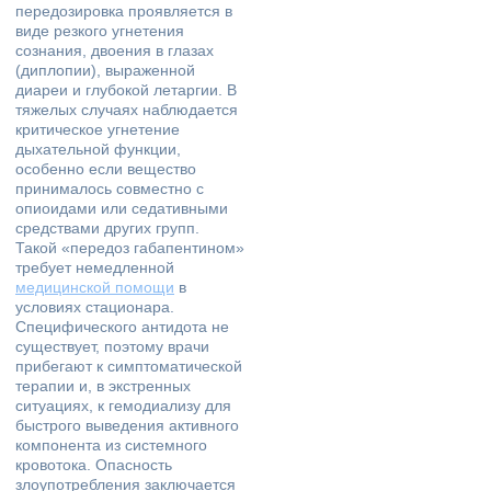
передозировка проявляется в
виде резкого угнетения
сознания, двоения в глазах
(диплопии), выраженной
диареи и глубокой летаргии. В
тяжелых случаях наблюдается
критическое угнетение
дыхательной функции,
особенно если вещество
принималось совместно с
опиоидами или седативными
средствами других групп.
Такой «передоз габапентином»
требует немедленной
медицинской помощи
в
условиях стационара.
Специфического антидота не
существует, поэтому врачи
прибегают к симптоматической
терапии и, в экстренных
ситуациях, к гемодиализу для
быстрого выведения активного
компонента из системного
кровотока. Опасность
злоупотребления заключается