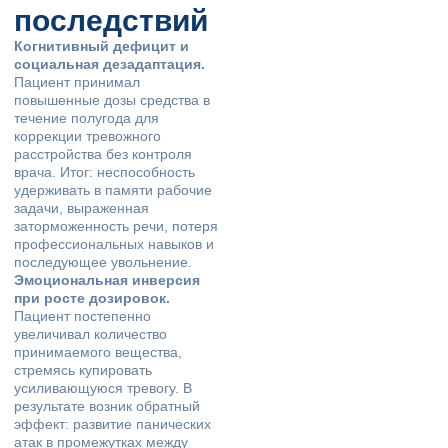
последствий
Когнитивный дефицит и
социальная дезадаптация.
Пациент принимал
повышенные дозы средства в
течение полугода для
коррекции тревожного
расстройства без контроля
врача. Итог: неспособность
удерживать в памяти рабочие
задачи, выраженная
заторможенность речи, потеря
профессиональных навыков и
последующее увольнение.
Эмоциональная инверсия
при росте дозировок.
Пациент постепенно
увеличивал количество
принимаемого вещества,
стремясь купировать
усиливающуюся тревогу. В
результате возник обратный
эффект: развитие панических
атак в промежутках между