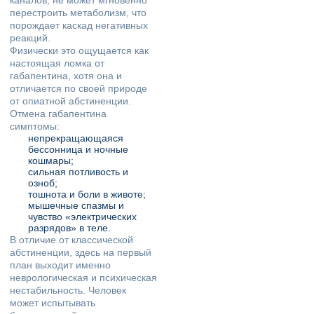
каналов, не может мгновенно
перестроить метаболизм, что
порождает каскад негативных
реакций.
Физически это ощущается как
настоящая ломка от
габапентина, хотя она и
отличается по своей природе
от опиатной абстиненции.
Отмена габапентина
симптомы:
непрекращающаяся
бессонница и ночные
кошмары;
сильная потливость и
озноб;
тошнота и боли в животе;
мышечные спазмы и
чувство «электрических
разрядов» в теле.
В отличие от классической
абстиненции, здесь на первый
план выходит именно
неврологическая и психическая
нестабильность. Человек
может испытывать