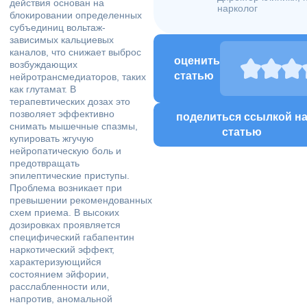
действия основан на
нарколог
блокировании определенных
субъединиц вольтаж-
зависимых кальциевых
каналов, что снижает выброс
оценить
возбуждающих
статью
нейротрансмедиаторов, таких
как глутамат. В
терапевтических дозах это
позволяет эффективно
поделиться ссылкой н
снимать мышечные спазмы,
статью
купировать жгучую
нейропатическую боль и
предотвращать
эпилептические приступы.
Проблема возникает при
превышении рекомендованных
схем приема. В высоких
дозировках проявляется
специфический габапентин
наркотический эффект,
характеризующийся
состоянием эйфории,
расслабленности или,
напротив, аномальной