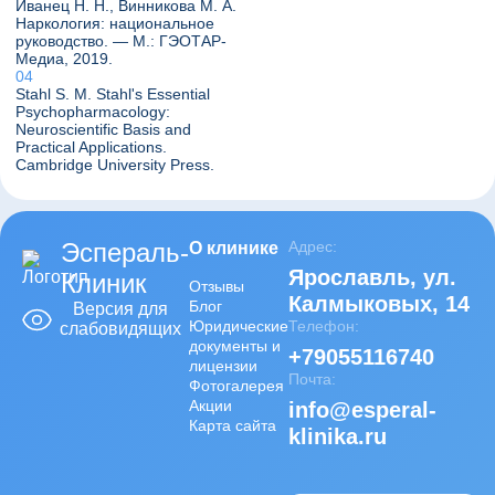
Иванец Н. Н., Винникова М. А.
Наркология: национальное
руководство. — М.: ГЭОТАР-
Медиа, 2019.
Stahl S. M. Stahl's Essential
Psychopharmacology:
Neuroscientific Basis and
Practical Applications.
Cambridge University Press.
Эспераль-
Адрес:
О клинике
Ярославль
,
ул.
Клиник
Отзывы
Калмыковых, 14
Блог
Версия для
Юридические
Телефон:
слабовидящих
документы и
+79055116740
лицензии
Почта:
Фотогалерея
Акции
info@esperal-
Карта сайта
klinika.ru