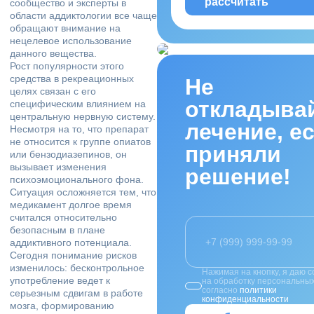
рассчитать
сообщество и эксперты в
области аддиктологии все чаще
обращают внимание на
нецелевое использование
данного вещества.
Рост популярности этого
средства в рекреационных
Не
целях связан с его
откладыва
специфическим влиянием на
центральную нервную систему.
лечение, е
Несмотря на то, что препарат
не относится к группе опиатов
приняли
или бензодиазепинов, он
вызывает изменения
решение!
психоэмоционального фона.
Ситуация осложняется тем, что
медикамент долгое время
считался относительно
безопасным в плане
аддиктивного потенциала.
Сегодня понимание рисков
изменилось: бесконтрольное
Нажимая на кнопку, я даю с
употребление ведет к
на обработку персональны
согласно
политики
серьезным сдвигам в работе
конфиденциальности
мозга, формированию