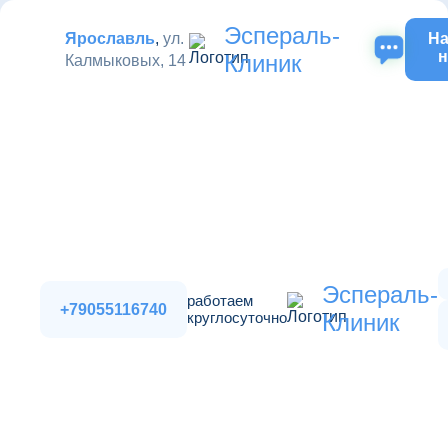
Эспераль-
Ярославль
,
ул.
На
н
Клиник
Калмыковых, 14
Эспераль-
работаем
+79055116740
круглосуточно
Клиник