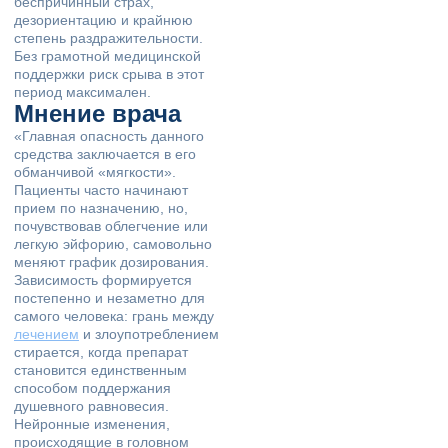
беспричинный страх,
дезориентацию и крайнюю
степень раздражительности.
Без грамотной медицинской
поддержки риск срыва в этот
период максимален.
Мнение врача
«Главная опасность данного
средства заключается в его
обманчивой «мягкости».
Пациенты часто начинают
прием по назначению, но,
почувствовав облегчение или
легкую эйфорию, самовольно
меняют график дозирования.
Зависимость формируется
постепенно и незаметно для
самого человека: грань между
лечением
и злоупотреблением
стирается, когда препарат
становится единственным
способом поддержания
душевного равновесия.
Нейронные изменения,
происходящие в головном