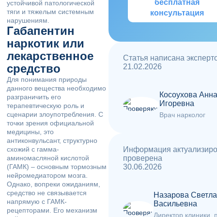
бесплатная
устойчивой патологической
тяги и тяжелым системным
консультация
нарушениям.
Габапентин
наркотик или
лекарственное
Статья написана эксперт
средство
21.02.2026
Для понимания природы
данного вещества необходимо
Косоухова Анн
разграничить его
Игоревна
терапевтическую роль и
сценарии злоупотребления. С
Врач нарколог
точки зрения официальной
медицины, это
антиконвульсант, структурно
схожий с гамма-
Информация актуализиро
аминомасляной кислотой
проверена
(ГАМК) – основным тормозным
30.06.2026
нейромедиатором мозга.
Однако, вопреки ожиданиям,
средство не связывается
Назарова Светла
напрямую с ГАМК-
Васильевна
рецепторами. Его механизм
Директор клиники, 