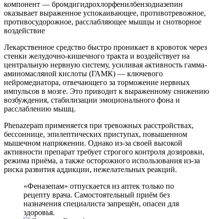
компонент — бромдигидрохлорфенилбензодиазепин
оказывает выраженное успокаивающее, противотревожное,
противосудорожное, расслабляющее мышцы и снотворное
воздействие
Лекарственное средство быстро проникает в кровоток через
стенки желудочно-кишечного тракта и воздействует на
центральную нервную систему, усиливая активность гамма-
аминомасляной кислоты (ГАМК) — ключевого
нейромедиатора, отвечающего за торможение нервных
импульсов в мозге. Это приводит к выраженному снижению
возбуждения, стабилизации эмоционального фона и
расслаблению мышц.
Phenazepam применяется при тревожных расстройствах,
бессоннице, эпилептических приступах, повышенном
мышечном напряжении. Однако из-за своей высокой
активности препарат требует строгого контроля дозировки,
режима приёма, а также осторожного использования из-за
риска развития аддикции, нежелательных реакций.
«Феназепам» отпускается из аптек только по
рецепту врача. Самостоятельный приём без
назначения специалиста запрещён, опасен для
здоровья.