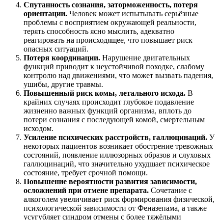
Спутанность сознания, заторможенность, потеря
ориентации.
Человек может испытывать серьёзные
проблемы с восприятием окружающей реальности,
терять способность ясно мыслить, адекватно
реагировать на происходящее, что повышает риск
опасных ситуаций.
Потеря координации.
Нарушение двигательных
функций приводит к неустойчивой походке, слабому
контролю над движениями, что может вызвать падения,
ушибы, другие травмы.
Повышенный риск комы, летального исхода.
В
крайних случаях происходит глубокое подавление
жизненно важных функций организма, вплоть до
потери сознания с последующей комой, смертельным
исходом.
Усиление психических расстройств, галлюцинаций.
У
некоторых пациентов возникает обострение тревожных
состояний, появление иллюзорных образов и слуховых
галлюцинаций, что значительно ухудшает психическое
состояние, требует срочной помощи.
Повышение вероятности развития зависимости,
осложнений при отмене препарата.
Сочетание с
алкоголем увеличивает риск формирования физической,
психологической зависимости от Феназепама, а также
усугубляет синдром отмены с более тяжёлыми