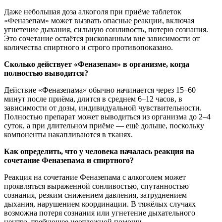
Даже небольшая доза алкоголя при приёме таблеток
«Феназепам» может вызвать опасные реакции, включая
угнетение дыхания, сильную сонливость, потерю сознания.
Это сочетание остаётся рискованным вне зависимости от
количества спиртного и строго противопоказано.
Сколько действует «Феназепам» в организме, когда
полностью выводится?
Действие «Феназепама» обычно начинается через 15–60
минут после приёма, длится в среднем 6–12 часов, в
зависимости от дозы, индивидуальной чувствительности.
Полностью препарат может выводиться из организма до 2–4
суток, а при длительном приёме — ещё дольше, поскольку
компоненты накапливаются в тканях.
Как определить, что у человека началась реакция на
сочетание Феназепама и спиртного?
Реакция на сочетание Феназепама с алкоголем может
проявляться выраженной сонливостью, спутанностью
сознания, резким снижением давления, затруднением
дыхания, нарушением координации. В тяжёлых случаях
возможна потеря сознания или угнетение дыхательного
центра, требующее неотложной помощи.