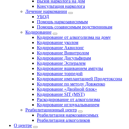
Вызов нарколога на дом
Консультация нарколога
Лечение наркомании
УБОД
Помощь наркозависимым
Помощь созависимым родственникам
Кодирование
Кодирование от алкоголизма на дому
Кодирование уколом
Кодирование Аквилонг
Кодирование Вивитролом
Кодирование Дисульфирам
Кодирование Эспералем
Кодирование вшиванием ампулы
Кодирование торпедой
Кодирование имплантацией Продетоксона
Кодирование по методу Довженко
Кодирование «Двойной блок»
Кодирование SIT (MST)
Раскодирование от алкоголизма
Кодирование иглоукалыванием
Реабилитационный центр
Реабилитация наркозависимых
Реабилитация алкоголиков
О центре