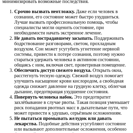
минимизировать возможные последствия.
Срочно вызвать неотложку.
Даже если человек в
сознании, его состояние может быстро ухудшиться.
Лучше вызвать профессиональную помощь, чтобы
специалисты могли оценить состояние, при
необходимости начать экстренное лечение.
Не давать пострадавшему засыпать.
Поддерживать
бодрствование разговорами, светом, прохладным
воздухом. Сон может усугубить угнетение нервной
системы, привести к потере сознания, поэтому нужно
стараться удержать человека в активном состоянии,
общаясь с ним, включая свет, проветривая помещение.
Обеспечить доступ свежего воздуха.
Открыть окна,
расстегнуть тесную одежду. Свежий воздух помогает
улучшить насыщение крови кислородом, а свободная
одежда снижает давление на грудную клетку, облегчая
дыхание, предотвращая ухудшение состояния.
Повернуть человека набок.
Это предотвратит
захлёбывание в случае рвоты. Такая позиция уменьшает
риск попадания рвотных масс в дыхательные пути, что
может привести к удушью, серьёзным осложнениям.
Не пытаться промывать желудок или давать
лекарства.
Подобные действия усугубляют состояние
или вызывают дополнительные осложнения, особенно