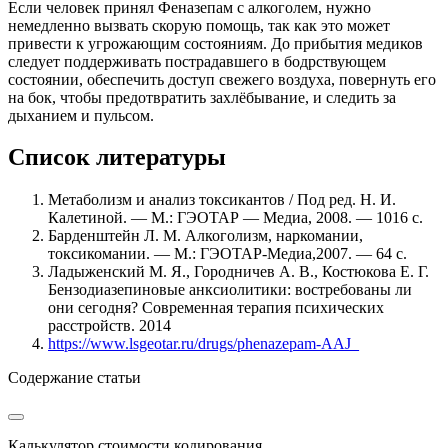
Если человек принял Феназепам с алкоголем, нужно
немедленно вызвать скорую помощь, так как это может
привести к угрожающим состояниям. До прибытия медиков
следует поддерживать пострадавшего в бодрствующем
состоянии, обеспечить доступ свежего воздуха, повернуть его
на бок, чтобы предотвратить захлёбывание, и следить за
дыханием и пульсом.
Список литературы
Метаболизм и анализ токсикантов / Под ред. Н. И.
Калетиной. — М.: ГЭОТАР — Медиа, 2008. — 1016 с.
Барденштейн Л. М. Алкоголизм, наркомании,
токсикомании. — М.: ГЭОТАР-Медиа,2007. — 64 с.
Ладыженский М. Я., Городничев А. В., Костюкова Е. Г.
Бензодиазепиновые анксиолитики: востребованы ли
они сегодня? Современная терапия психических
расстройств. 2014
https://www.lsgeotar.ru/drugs/phenazepam-AAJ_
Содержание статьи
Калькулятор
стоимости кодирования